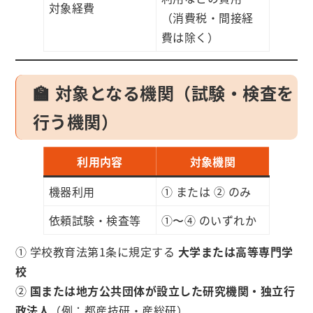
対象経費
（消費税・間接経
費は除く）
🏫 対象となる機関（試験・検査を
行う機関）
利用内容
対象機関
機器利用
① または ② のみ
依頼試験・検査等
①〜④ のいずれか
① 学校教育法第1条に規定する
大学または高等専門学
校
②
国または地方公共団体が設立した研究機関・独立行
政法人
（例：都産技研・産総研）