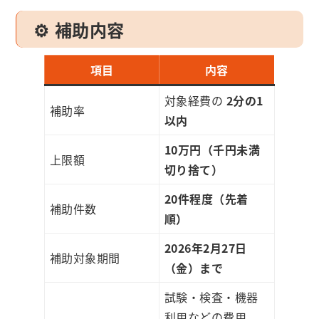
⚙️ 補助内容
項目
内容
対象経費の
2分の1
補助率
以内
10万円（千円未満
上限額
切り捨て）
20件程度（先着
補助件数
順）
2026年2月27日
補助対象期間
（金）まで
試験・検査・機器
利用などの費用