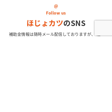
@
Follow us
ほじょカツ
のSNS
補助金情報は随時メール配信しておりますが、
注
目の補助金情報や活用事例などは随時SNSで発信
しております。
また、ほじょカツ公式LINEでは個
別相談予約やスタッフとのやりとりも
スムーズに
行えますのでぜひご登録ください。
QRコード読み取りまたはクリック
でフォローをお願いします