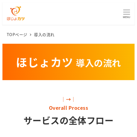
MENU
TOPページ
導入の流れ
ほじょカツ
導入の流れ
｜→｜
Overall Process
サービスの全体フロー