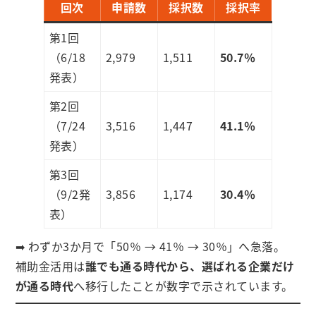
回次
申請数
採択数
採択率
第1回
（6/18
2,979
1,511
50.7％
発表）
第2回
（7/24
3,516
1,447
41.1％
発表）
第3回
（9/2発
3,856
1,174
30.4％
表）
➡ わずか3か月で「50％ → 41％ → 30％」へ急落。
補助金活用は
誰でも通る時代から、選ばれる企業だけ
が通る時代
へ移行したことが数字で示されています。