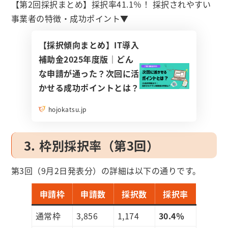
【第2回採択まとめ】採択率41.1％！ 採択されやすい
事業者の特徴・成功ポイント▼
【採択傾向まとめ】IT導入
補助金2025年度版｜どん
な申請が通った？次回に活
かせる成功ポイントとは？
hojokatsu.jp
3. 枠別採択率（第3回）
第3回（9月2日発表分）の詳細は以下の通りです。
申請枠
申請数
採択数
採択率
通常枠
3,856
1,174
30.4％