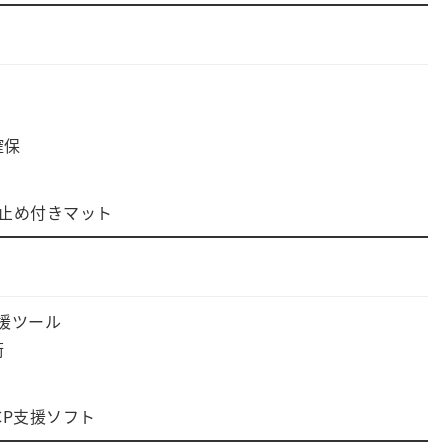
確保
止め付きマット
支援ツール
術
CP支援ソフト