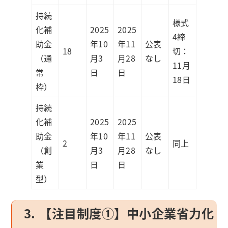
持続
様式
化補
2025
2025
4締
助金
年10
年11
公表
18
切：
（通
月3
月28
なし
11月
常
日
日
18日
枠）
持続
化補
2025
2025
助金
年10
年11
公表
2
同上
（創
月3
月28
なし
業
日
日
型）
3. 【注目制度①】中小企業省力化