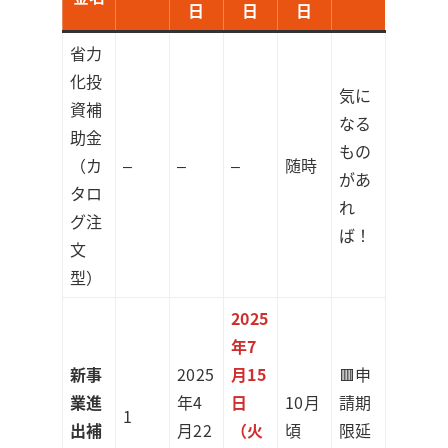
日
日
日
省力
化投
気に
資補
なる
助金
もの
（カ
–
–
–
随時
があ
タロ
れ
グ注
ば！
文
型）
2025
年7
新事
2025
月15
🟥申
業進
年4
日
10月
請期
1
出補
月22
（火
頃
限延