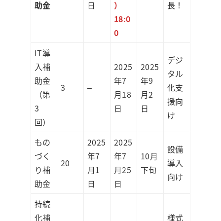
助金
日
）
長！
18:0
0
IT導
デジ
入補
2025
2025
タル
助金
年7
年9
3
–
化支
（第
月18
月2
援向
3
日
日
け
回）
もの
2025
2025
設備
づく
年7
年7
10月
20
導入
り補
月1
月25
下旬
向け
助金
日
日
持続
化補
様式