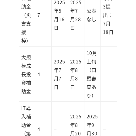
2025
2025
助金
3提
年5
年7
公表
（災
7
出：
月16
月28
なし
害支
7月
日
日
援
18日
枠）
10月
大規
2025
2025
上旬
模成
年7
年8
（口
長投
4
–
月7
月8
頭審
資補
日
日
査あ
助金
り）
IT導
入補
2025
2025
助金
年8
年9
4
–
–
（第
月20
月30