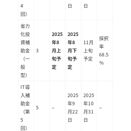
4
日
日
回）
省力
化投
2025
2025
採択
資補
年8
年8
11月
率
助金
3
月上
月下
上旬
68.5
（一
旬予
旬予
予定
％
般
定
定
型）
IT導
入補
2025
2025
助金
年9
年10
5
–
–
（第
月22
月31
5
日
日
回）