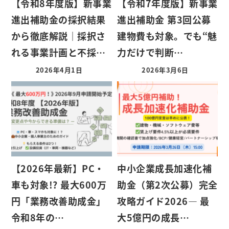
【令和8年度版】新事業
【令和7年度版】新事業
進出補助金の採択結果
進出補助金 第3回公募
から徹底解説｜採択さ
建物費も対象。でも“魅
れる事業計画と不採…
力だけで判断…
2026年4月1日
2026年3月6日
【2026年最新】PC・
中小企業成長加速化補
車も対象!? 最大600万
助金（第2次公募）完全
円「業務改善助成金」
攻略ガイド2026― 最
令和8年の…
大5億円の成長…