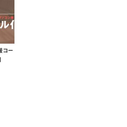
援コー
】