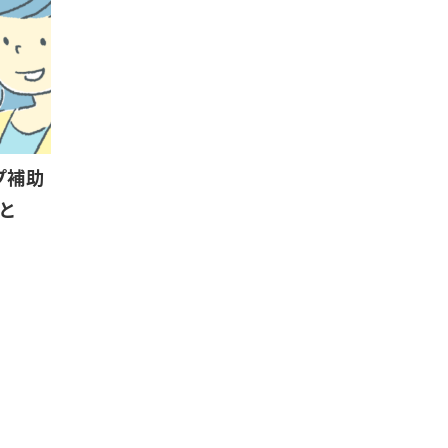
プ補助
と