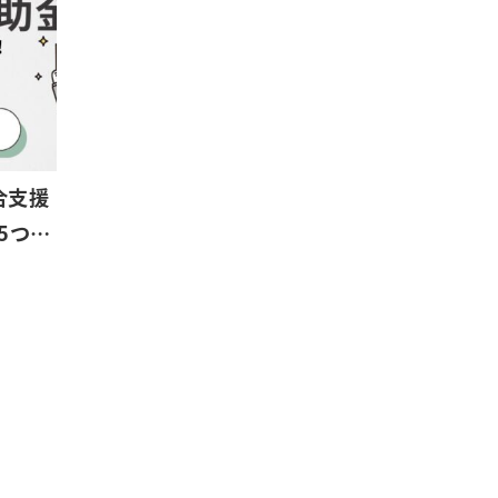
合支援
5つ…