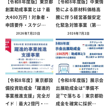
【令和8年度版】東京都
【令和8年度版】中東情
創業助成事業とは？最
勢による原材料価格高
大400万円！対象者・
騰に伴う経営基盤安定
申請要件・スケジ…
化緊急対策事業（第…
2026年7月23日
2026年7月2日
【令和8年度】東京都設
【令和8年度版】展示会
備投資助成金「躍進的
出展助成金は“準備不
事業推進支援」完全ガ
足”で落ちる｜東京都助
イド｜最大2億円・…
成金を確実に採択…