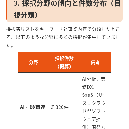
3. 採択分野の傾向と件数分布（目
視分類）
採択者リストをキーワードと事業内容で分類したとこ
ろ、以下のような分野に多くの採択が集中していまし
た。
採択件数
分野
備考
（概算）
AI分析、業
務DX、
SaaS（サー
ス：クラウ
AI／DX関連
約320件
ド型ソフト
ウェア提
供）開発な