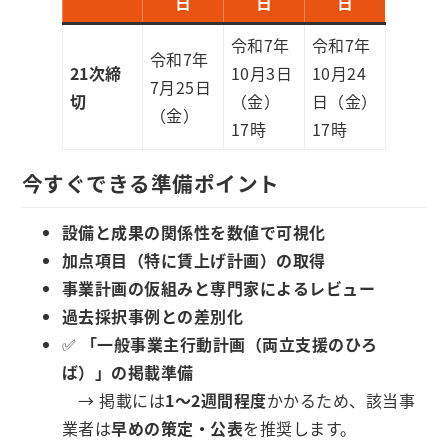
日
日
日
令和7年
令和7年
令和7年
21次締
10月3日
10月24
7月25日
切
（金）
日（金）
（金）
17時
17時
今すぐできる準備ポイント
設備と成果の関係性を数値で可視化
加点項目（特に賃上げ計画）の取得
事業計画の仮組みと専門家によるレビュー
過去採択事例との差別化
✅
「一般事業主行動計画（両立支援のひろ
ば）」の掲載準備
→ 掲載には
1～2週間程度
かかるため、該当事
業者は
早めの策定・公表
を推奨します。