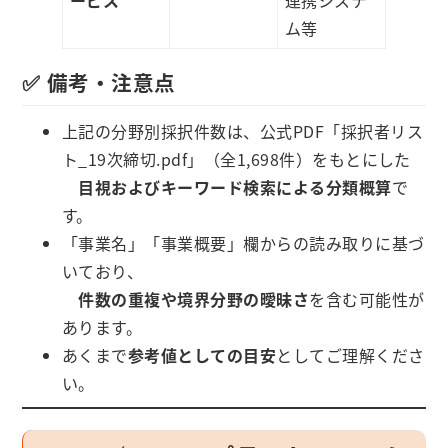
ム等
✅ 備考・注意点
上記の分野別採択件数は、公式PDF「採択者リス
ト_19次締切.pdf」（全1,698件）をもとにした
目視およびキーワード検索による分類概算
で
す。
「事業名」「事業概要」欄からの読み取りに基づ
いており、
件数の重複や境界分野の曖昧さ
を含む可能性が
あります。
あくまで
参考値としての目安
としてご理解くださ
い。