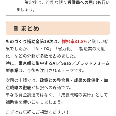
策定後は、可能な限り
労働局への届出
も行い
ましょう。
🧾 まとめ
ものづくり補助金第19次は、
採択率31.8%
と厳しい結
果でしたが、「AI・DX」「省力化」「製造業の高度
化」などの分野が多数を占めました。
特に、
東京都に集中するAI／SaaS／プラットフォーム
型事業
は、今後も注目されるテーマです。
次回の申請では、
政策との整合性・成果の数値化・加
点戦略の徹底
が採択への近道です。
単なる資金調達ではなく、「成長戦略の実行」として
補助金を使いこなしましょう。
まずはお気軽にご相談ください！