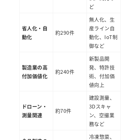
ど
無人化、生
省人化・自
産ライン自
約290件
動化
動化、IoT制
御など
新製品開
製造業の高
発、特許技
約240件
付加価値化
術、付加価
値向上
建設測量、
ドローン・
3Dスキャ
約70件
測量関連
ン、空撮業
務など
冷凍惣菜、