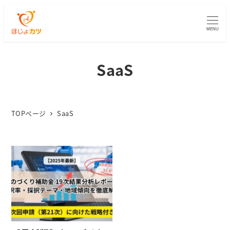
MENU
SaaS
TOPページ
SaaS