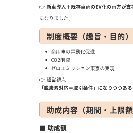
👉
新車導入＋既存車両のEV化の両方が支
になりました。
制度概要（趣旨・目的
商用車の電動化促進
CO2削減
ゼロエミッション東京の実現
👉 経営視点
「脱炭素対応＝取引条件」になりつつある
助成内容（期間・上限
■ 助成額