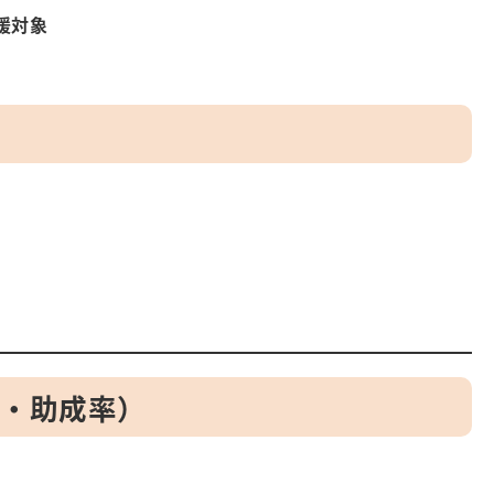
援対象
）
額・助成率）