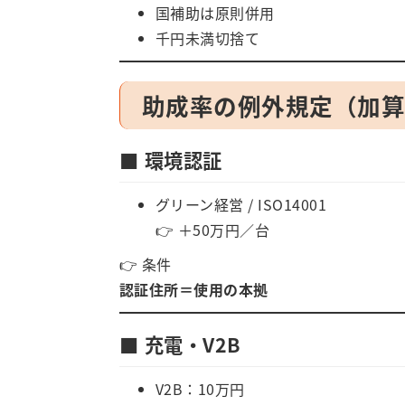
国補助は原則併用
千円未満切捨て
助成率の例外規定（加
■ 環境認証
グリーン経営 / ISO14001
👉 ＋50万円／台
👉 条件
認証住所＝使用の本拠
■ 充電・V2B
V2B：10万円