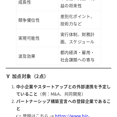
成長性
益の将来性
差別化ポイント、
競争優位性
技術力など
実行体制、財務計
実現可能性
画、スケジュール
都内経済・雇用・
波及効果
社会課題への寄与
🏅 加点対象（2点）
中小企業やスタートアップとの外部連携を予定し
ていること
（例：M&A、共同開発）
パートナーシップ構築宣言への登録企業であるこ
と
👉 登録はこちら →
https://www.biz-