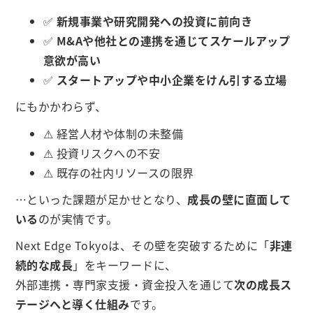
✅
新規事業や研究開発への投資に前向き
✅
M&Aや他社との連携を通じてスケールアップ
意欲が高い
✅
スタートアップや中小企業をけん引する立場
にもかかわらず、
⚠ 経営人材や体制の未整備
⚠ 投資リスクへの不安
⚠ 既存の社内リソースの限界
…といった課題が足かせとなり、
成長の壁に直面して
いる
のが実情です。
Next Edge Tokyoは、その壁を突破するために「
非連
続的な成長
」をキーワードに、
外部連携・専門家支援・資金投入を通じて
次の成長ス
テージへと導く仕組み
です。