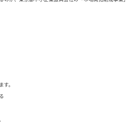
ます。
る
、