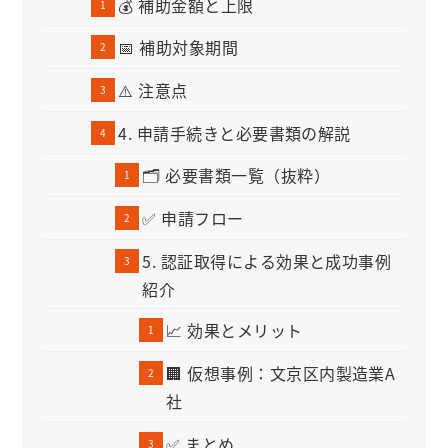
💰 補助金額と上限
📅 補助対象期間
⚠️ 注意点
4. 申請手続きと必要書類の解説
🗂️ 必要書類一覧（抜粋）
✅ 申請フロー
5. 認証取得による効果と成功事例
紹介
📈 効果とメリット
🏢 仮想事例：文京区内製造業A
社
✅ まとめ