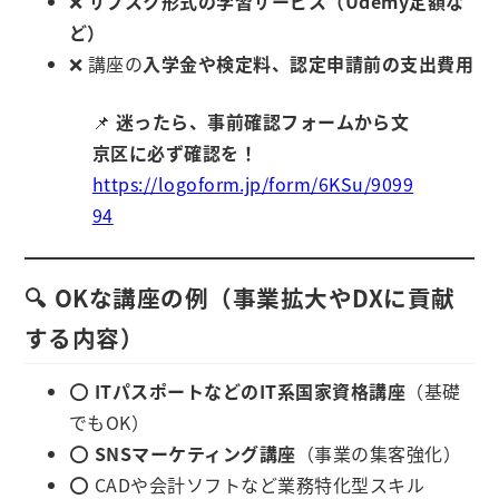
❌
サブスク形式の学習サービス（Udemy定額な
ど）
❌ 講座の
入学金や検定料、認定申請前の支出費用
📌
迷ったら、事前確認フォームから文
京区に必ず確認を！
https://logoform.jp/form/6KSu/9099
94
🔍 OKな講座の例（事業拡大やDXに貢献
する内容）
⭕
ITパスポートなどのIT系国家資格講座
（基礎
でもOK）
⭕
SNSマーケティング講座
（事業の集客強化）
⭕ CADや会計ソフトなど業務特化型スキル