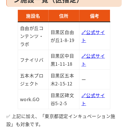
施設名
住所
備考
自由が丘コ
目黒区自由
🔗公式サイ
ンテンツ・
が丘1-8-19
ト
ラボ
目黒区中目
🔗公式サイ
フナイリバ
黒1-11-18
ト
五本木プロ
目黒区五本
ー
ジェクト
木2-15-12
目黒区碑文
🔗公式サイ
work.GO
谷5-2-5
ト
✅ 上記に加え、「東京都認定インキュベーション施
設」も対象です。