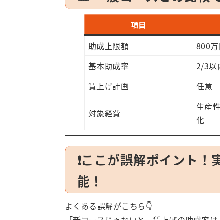
項目
助成上限額
800
基本助成率
2/3以
賃上げ計画
任意
生産
対象経費
化
❗ここが誤解ポイント！
能！
よくある誤解がこちら👇
「新コースじゃないと、賃上げの助成率は