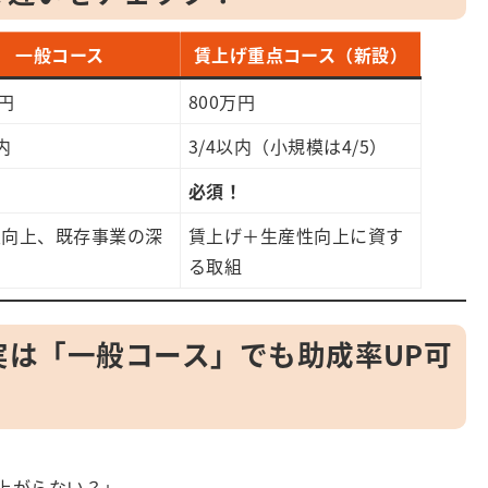
一般コース
賃上げ重点コース（新設）
万円
800万円
内
3/4以内（小規模は4/5）
必須！
性向上、既存事業の深
賃上げ＋生産性向上に資す
る取組
実は「一般コース」でも助成率UP可
上がらない？」