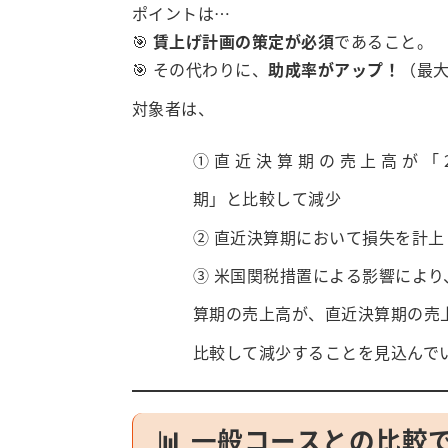
ポイントは…
🎯
賃上げ計画の策定が必須
であること。
🎯 その代わりに、
助成率がアップ！
（最大
対象者は、
① 直 近 決 算 期 の 売 上 高 が 「 
期」と比較して減少
② 直近決算期において損失を計上
③ 米国関税措置による影響により
算期の売上高が、直近決算期の売
比較して減少することを見込んで
📊 一般コースとの比