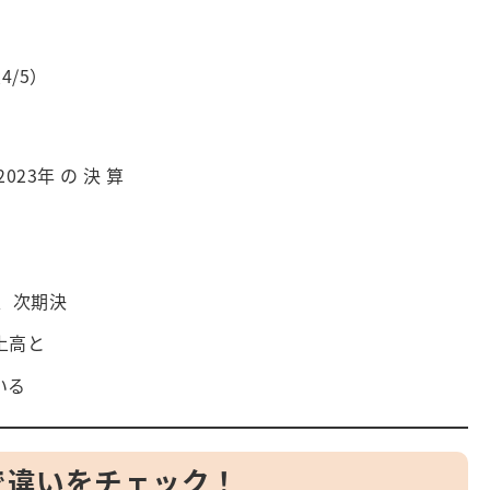
4/5）
2023年 の 決 算
、次期決
上高と
いる
較で違いをチェック！