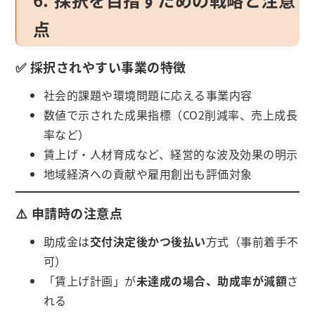
点
✅ 採択されやすい事業の特徴
社会的課題や環境問題に応える事業内容
数値で示された成果指標（CO2削減率、売上成長
率など）
賃上げ・人材育成など、経営的な波及効果の明示
地域経済への貢献や雇用創出も評価対象
⚠️ 申請時の注意点
助成金は
交付決定後かつ後払い
方式（事前着手不
可）
「賃上げ計画」が
未達成の場合、助成率が減額
さ
れる