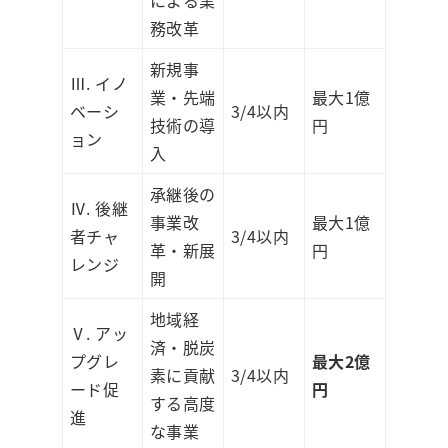
による業
務改革
新規事
Ⅲ. イノ
業・先端
最大1億
ベーシ
3/4以内
技術の導
円
ョン
入
承継後の
Ⅳ. 後継
事業改
最大1億
者チャ
3/4以内
革・新展
円
レンジ
開
地域経
Ⅴ. アッ
済・脱炭
プグレ
最大2億
素に貢献
3/4以内
ード促
円
する高度
進
な事業