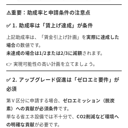
⚠️重要：助成率と申請条件の注意点
✅ 1. 助成率は「賃上げ達成」が条件
上記助成率は、「賃金引上げ計画」を
実際に達成した
場合
の数値です。
未達成の場合は1/2または2/3に減額
されます。
👉 実現可能性の高い計画を立てましょう。
✅ 2. アップグレード促進は「ゼロエミ要件」が
必須
第Ⅴ区分に申請する場合、
ゼロエミッション（脱炭
素）への貢献が必須条件
です。
単なる省エネ設備では不十分で、
CO2削減など環境へ
の明確な貢献
が必要です。