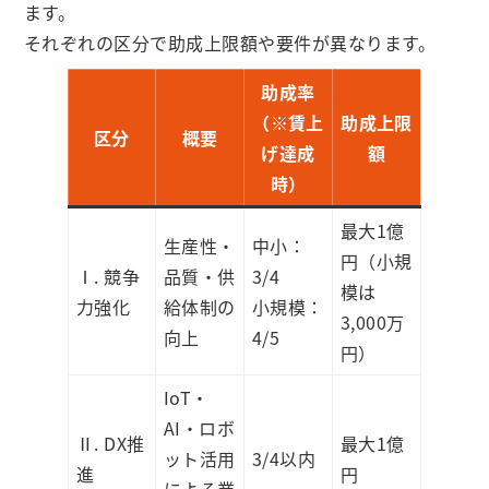
ます。
それぞれの区分で助成上限額や要件が異なります。
助成率
（※賃上
助成上限
区分
概要
げ達成
額
時）
最大1億
生産性・
中小：
円（小規
Ⅰ. 競争
品質・供
3/4
模は
力強化
給体制の
小規模：
3,000万
向上
4/5
円）
IoT・
AI・ロボ
Ⅱ. DX推
最大1億
ット活用
3/4以内
進
円